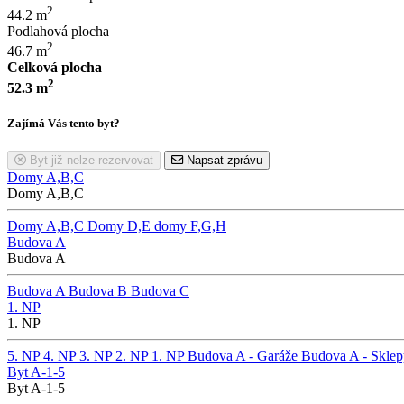
2
44.2 m
Podlahová plocha
2
46.7 m
Celková plocha
2
52.3 m
Zajímá Vás tento byt?
Byt již nelze rezervovat
Napsat zprávu
Domy A,B,C
Domy A,B,C
Domy A,B,C
Domy D,E
domy F,G,H
Budova A
Budova A
Budova A
Budova B
Budova C
1. NP
1. NP
5. NP
4. NP
3. NP
2. NP
1. NP
Budova A - Garáže
Budova A - Sklep
Byt A-1-5
Byt A-1-5