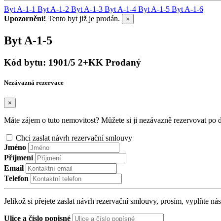
Byt A-1-1
Byt A-1-2
Byt A-1-3
Byt A-1-4
Byt A-1-5
Byt A-1-6
Upozornění!
Tento byt již je prodán.
×
Byt A-1-5
Kód bytu: 1901/5
2+KK
Prodaný
Nezávazná rezervace
×
Máte zájem o tuto nemovitost? Můžete si ji nezávazně rezervovat po
Chci zaslat návrh rezervační smlouvy
Jméno
Příjmení
Email
Telefon
Jelikož si přejete zaslat návrh rezervační smlouvy, prosím, vyplňte nás
Ulice a číslo popisné