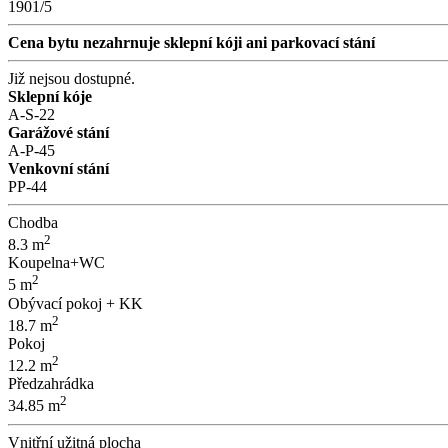
1901/5
Cena bytu nezahrnuje sklepní kóji ani parkovací stání
Již nejsou dostupné.
Sklepní kóje
A-S-22
Garážové stání
A-P-45
Venkovní stání
PP-44
Chodba
2
8.3 m
Koupelna+WC
2
5 m
Obývací pokoj + KK
2
18.7 m
Pokoj
2
12.2 m
Předzahrádka
2
34.85 m
Vnitřní užitná plocha