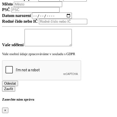
Město
PSČ
Datum narození
Rodné číslo nebo IČ
Vaše sdělení
Vaše osobní údaje zpracováváme v souladu s GDPR
Odeslat
Zavřít
Zanechte nám zprávu
×