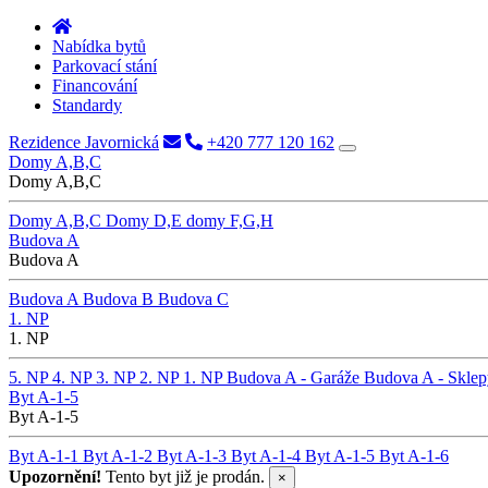
Nabídka bytů
Parkovací stání
Financování
Standardy
Rezidence Javornická
+420 777 120 162
Domy A,B,C
Domy A,B,C
Domy A,B,C
Domy D,E
domy F,G,H
Budova A
Budova A
Budova A
Budova B
Budova C
1. NP
1. NP
5. NP
4. NP
3. NP
2. NP
1. NP
Budova A - Garáže
Budova A - Sklep
Byt A-1-5
Byt A-1-5
Byt A-1-1
Byt A-1-2
Byt A-1-3
Byt A-1-4
Byt A-1-5
Byt A-1-6
Upozornění!
Tento byt již je prodán.
×