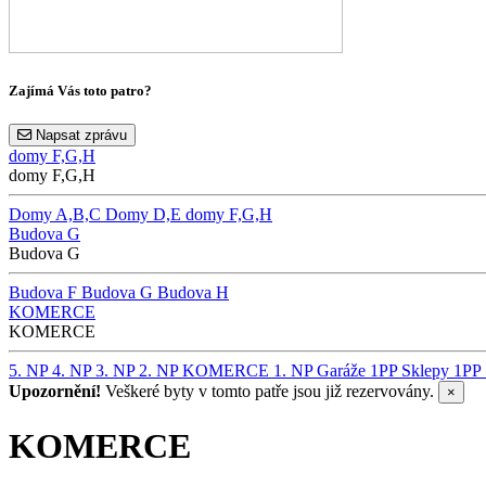
Zajímá Vás toto patro?
Napsat zprávu
domy F,G,H
domy F,G,H
Domy A,B,C
Domy D,E
domy F,G,H
Budova G
Budova G
Budova F
Budova G
Budova H
KOMERCE
KOMERCE
5. NP
4. NP
3. NP
2. NP
KOMERCE
1. NP
Garáže 1PP
Sklepy 1PP
Upozornění!
Veškeré byty v tomto patře jsou již rezervovány.
×
KOMERCE