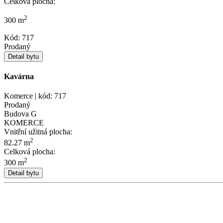
Celková plocha:
2
300 m
Kód: 717
Prodaný
Detail bytu
Kavárna
Komerce | kód: 717
Prodaný
Budova G
KOMERCE
Vnitřní užitná plocha:
2
82.27 m
Celková plocha:
2
300 m
Detail bytu