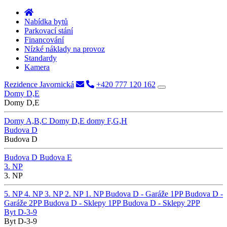
Nabídka bytů
Parkovací stání
Financování
Nízké náklady na provoz
Standardy
Kamera
Rezidence Javornická
+420 777 120 162
Domy D,E
Domy D,E
Domy A,B,C
Domy D,E
domy F,G,H
Budova D
Budova D
Budova D
Budova E
3. NP
3. NP
5. NP
4. NP
3. NP
2. NP
1. NP
Budova D - Garáže 1PP
Budova D -
Garáže 2PP
Budova D - Sklepy 1PP
Budova D - Sklepy 2PP
Byt D-3-9
Byt D-3-9