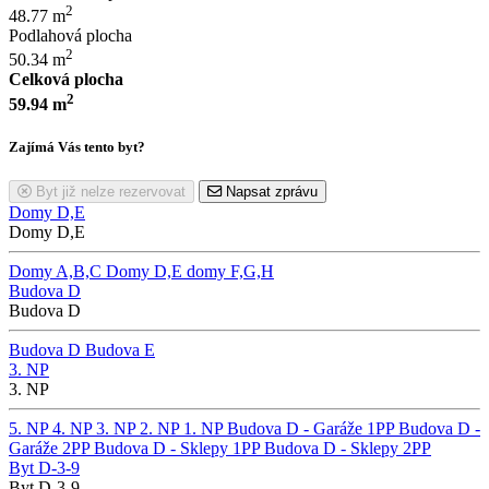
2
48.77 m
Podlahová plocha
2
50.34 m
Celková plocha
2
59.94 m
Zajímá Vás tento byt?
Byt již nelze rezervovat
Napsat zprávu
Domy D,E
Domy D,E
Domy A,B,C
Domy D,E
domy F,G,H
Budova D
Budova D
Budova D
Budova E
3. NP
3. NP
5. NP
4. NP
3. NP
2. NP
1. NP
Budova D - Garáže 1PP
Budova D -
Garáže 2PP
Budova D - Sklepy 1PP
Budova D - Sklepy 2PP
Byt D-3-9
Byt D-3-9