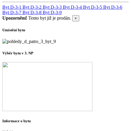
Byt D-3-1
Byt D-3-2
Byt D-3-3
Byt D-3-4
Byt D-3-5
Byt D-3-6
Byt D-3-7
Byt D-3-8
Byt D-3-9
Upozornění!
Tento byt již je prodán.
×
Umístění bytu
Výběr bytu v 3. NP
Informace o bytu