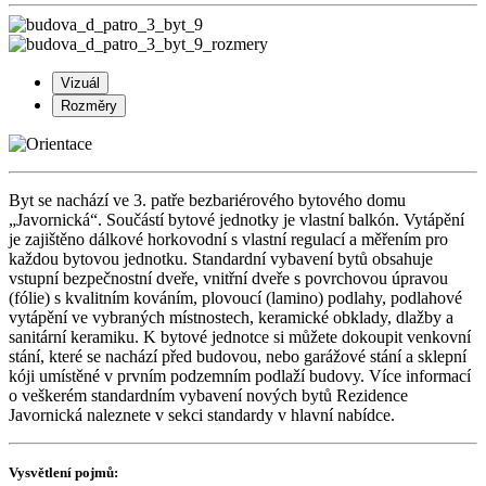
Vizuál
Rozměry
Byt se nachází ve 3. patře bezbariérového bytového domu
„Javornická“. Součástí bytové jednotky je vlastní balkón. Vytápění
je zajištěno dálkové horkovodní s vlastní regulací a měřením pro
každou bytovou jednotku. Standardní vybavení bytů obsahuje
vstupní bezpečnostní dveře, vnitřní dveře s povrchovou úpravou
(fólie) s kvalitním kováním, plovoucí (lamino) podlahy, podlahové
vytápění ve vybraných místnostech, keramické obklady, dlažby a
sanitární keramiku. K bytové jednotce si můžete dokoupit venkovní
stání, které se nachází před budovou, nebo garážové stání a sklepní
kóji umístěné v prvním podzemním podlaží budovy. Více informací
o veškerém standardním vybavení nových bytů Rezidence
Javornická naleznete v sekci standardy v hlavní nabídce.
Vysvětlení pojmů: