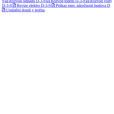
9
Rozvod odpadů D-3-9
Rozvod topení D-3-9
Rozvod vody
D-3-9
Revize elektro D-3-9
Průkaz ener. náročnosti budova D
Umístění domů v terénu
Leaflet
| Map data ©
OpenStreetMap
contributors,
CC-BY-SA
, Imagery ©
Mapbox
+
Investor domy ABC
−
anara s.r.o.
Kostnická 598, 530 06 Pardubice - Svítkov
byty-javornicka.cz
Investor domy DE
Rezidence Javornická s.r.o.
Javornická 1903, 516 01 Rychnov nad Kněžnou
rychnovska-realitni.cz
Investor domy FGH
Rezidence Javornická FGH s.r.o.
Javornická 1903, 516 01 Rychnov nad Kněžnou
rychnovska-realitni.cz