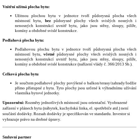
Vnitřní užitná plocha bytu:
Užitnou plochou bytu v jednotce tvoří půdorysná plocha všech
místností bytu,
bez
půdorysné plochy všech svislých nosných i
nenosných konstrukcí uvnitř bytu, jako jsou stěny, sloupy, pilíře,
komíny a obdobné svislé konstrukce.
Podlahová plocha bytu:
Podlahovou plochu bytu v jednotce tvoří půdorysná plocha všech
místností bytu,
včetně
půdorysné plochy všech svislých nosných i
nenosných konstrukcí uvnitř bytu, jako jsou stěny, sloupy, pilíře,
komíny a obdobné svislé konstrukce (nařízení vlády č. 366/2013 Sb.).
Celková plocha bytu
Je součtem podlahové plochy povýšené o balkon/terasy/zahrady/lodžie
přímo přístupné z bytu. Tyto plochy jsou určené k výhradnímu užívání
vlastníka bytové jednotky.
Upozornění:
Rozměry jednotlivých místností jsou orientační. Vyobrazené
zařízení v plánech bytu (nábytek, kuchyňská linka, el. spotřebiče atd.) není
součástí dodávky. Rozsah dodávky je specifikován ve standardu. Investor si
vyhrazuje právo na drobné úpravy.
Smluvní partner