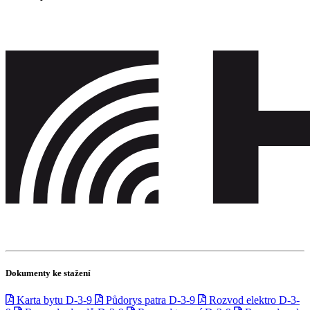
Dokumenty ke stažení
Karta bytu D-3-9
Půdorys patra D-3-9
Rozvod elektro D-3-