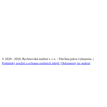
Výhradní prodejce
Rychnovská realitní s.r.o.
Javornická 1903, 516 01 Rychnov nad Kněžnou
+420 777 120 162 | Kateřina Smolenová
smolenova@rychnovska-realitni.cz
+420 608 311 722 | Petr Nehera
info@rychnovska-realitni.cz
© 2020 - 2026, Rychnovská realitní s. r. o. - Všechna práva vyhrazena. |
Podmínky použití a ochrana osobních údajů
|
Dokumenty ke stažení