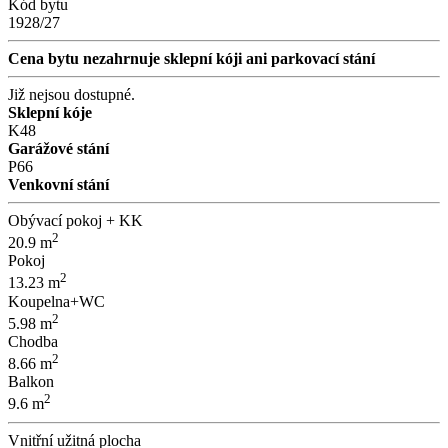
Kód bytu
1928/27
Cena bytu nezahrnuje sklepní kóji ani parkovací stání
Již nejsou dostupné.
Sklepní kóje
K48
Garážové stání
P66
Venkovní stání
Obývací pokoj + KK
2
20.9 m
Pokoj
2
13.23 m
Koupelna+WC
2
5.98 m
Chodba
2
8.66 m
Balkon
2
9.6 m
Vnitřní užitná plocha