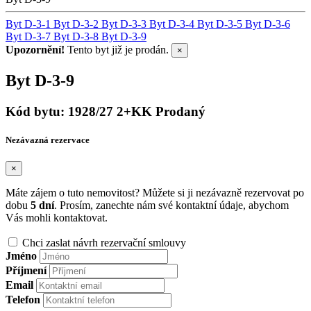
Byt D-3-1
Byt D-3-2
Byt D-3-3
Byt D-3-4
Byt D-3-5
Byt D-3-6
Byt D-3-7
Byt D-3-8
Byt D-3-9
Upozornění!
Tento byt již je prodán.
×
Byt D-3-9
Kód bytu: 1928/27
2+KK
Prodaný
Nezávazná rezervace
×
Máte zájem o tuto nemovitost? Můžete si ji nezávazně rezervovat po
dobu
5 dní
. Prosím, zanechte nám své kontaktní údaje, abychom
Vás mohli kontaktovat.
Chci zaslat návrh rezervační smlouvy
Jméno
Příjmení
Email
Telefon