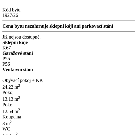
Kód bytu
1927/26
Cena bytu nezahrnuje sklepní kóji ani parkovací stání
Již nejsou dostupné.
Sklepní kóje
K67
Garážové stání
P55
P56
Venkovní stání
Obývací pokoj + KK
2
24.22 m
Pokoj
2
13.13 m
Pokoj
2
12.54 m
Koupelna
2
3 m
WC
2