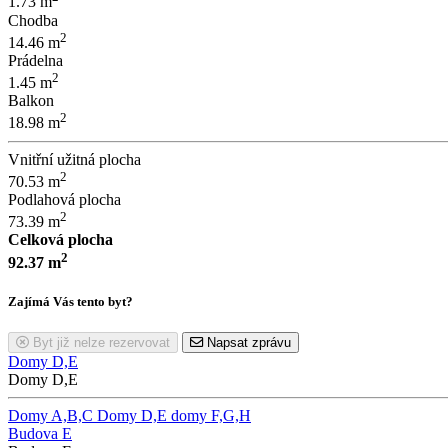
1.73 m
Chodba
2
14.46 m
Prádelna
2
1.45 m
Balkon
2
18.98 m
Vnitřní užitná plocha
2
70.53 m
Podlahová plocha
2
73.39 m
Celková plocha
2
92.37 m
Zajímá Vás tento byt?
Byt již nelze rezervovat
Napsat zprávu
Domy D,E
Domy D,E
Domy A,B,C
Domy D,E
domy F,G,H
Budova E