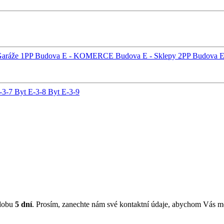
Garáže 1PP
Budova E - KOMERCE
Budova E - Sklepy 2PP
Budova E
-3-7
Byt E-3-8
Byt E-3-9
 dobu
5 dní
. Prosím, zanechte nám své kontaktní údaje, abychom Vás mo