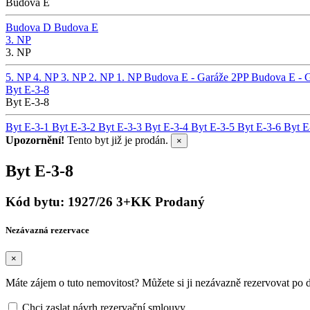
Budova E
Budova D
Budova E
3. NP
3. NP
5. NP
4. NP
3. NP
2. NP
1. NP
Budova E - Garáže 2PP
Budova E - 
Byt E-3-8
Byt E-3-8
Byt E-3-1
Byt E-3-2
Byt E-3-3
Byt E-3-4
Byt E-3-5
Byt E-3-6
Byt E
Upozornění!
Tento byt již je prodán.
×
Byt E-3-8
Kód bytu: 1927/26
3+KK
Prodaný
Nezávazná rezervace
×
Máte zájem o tuto nemovitost? Můžete si ji nezávazně rezervovat po
Chci zaslat návrh rezervační smlouvy