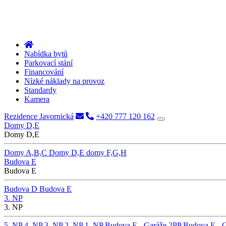
Nabídka bytů
Parkovací stání
Financování
Nízké náklady na provoz
Standardy
Kamera
Rezidence Javornická
+420 777 120 162
Domy D,E
Domy D,E
Domy A,B,C
Domy D,E
domy F,G,H
Budova E
Budova E
Budova D
Budova E
3. NP
3. NP
5. NP
4. NP
3. NP
2. NP
1. NP
Budova E - Garáže 2PP
Budova E - 