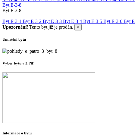
Byt E-3-8
Byt E-3-8
Byt E-3-1
Byt E-3-2
Byt E-3-3
Byt E-3-4
Byt E-3-5
Byt E-3-6
Byt E
Upozornění!
Tento byt již je prodán.
×
Umístění bytu
Výběr bytu v 3. NP
Informace o bytu