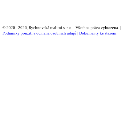
+420 608 311 722 | Petr Nehera
info@rychnovska-realitni.cz
© 2020 - 2026, Rychnovská realitní s. r. o. - Všechna práva vyhrazena. |
Podmínky použití a ochrana osobních údajů
|
Dokumenty ke stažení