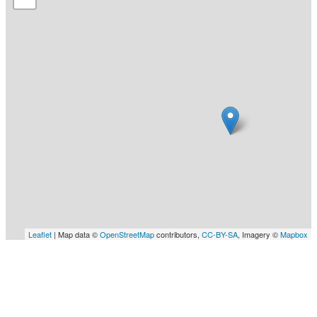
Leaflet
| Map data ©
OpenStreetMap
contributors,
CC-BY-SA
, Imagery ©
Mapbox
Investor domy ABC
anara s.r.o.
Kostnická 598, 530 06 Pardubice - Svítkov