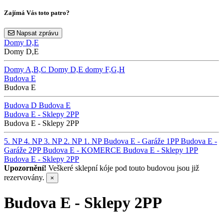
Zajímá Vás toto patro?
Napsat zprávu
Domy D,E
Domy D,E
Domy A,B,C
Domy D,E
domy F,G,H
Budova E
Budova E
Budova D
Budova E
Budova E - Sklepy 2PP
Budova E - Sklepy 2PP
5. NP
4. NP
3. NP
2. NP
1. NP
Budova E - Garáže 1PP
Budova E -
Garáže 2PP
Budova E - KOMERCE
Budova E - Sklepy 1PP
Budova E - Sklepy 2PP
Upozornění!
Veškeré sklepní kóje pod touto budovou jsou již
rezervovány.
×
Budova E - Sklepy 2PP