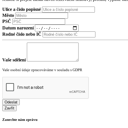
Ulice a číslo popisné
Město
PSČ
Datum narození
Rodné číslo nebo IČ
Vaše sdělení
Vaše osobní údaje zpracováváme v souladu s GDPR
Odeslat
Zavřít
Zanechte nám zprávu