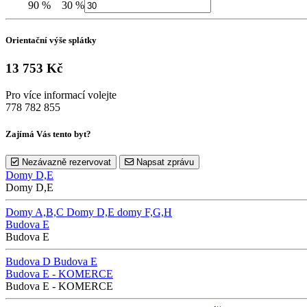
90 %
30 %
Orientační výše splátky
13 753 Kč
Pro více informací volejte
778 782 855
Zajímá Vás tento byt?
Nezávazně rezervovat
Napsat zprávu
Domy D,E
Domy D,E
Domy A,B,C
Domy D,E
domy F,G,H
Budova E
Budova E
Budova D
Budova E
Budova E - KOMERCE
Budova E - KOMERCE