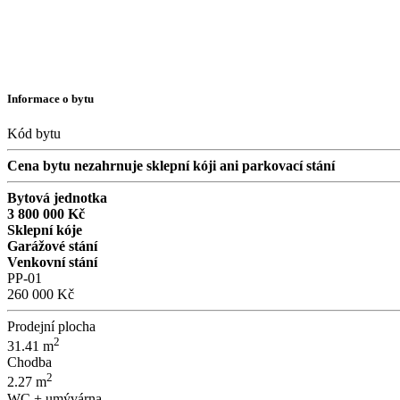
Informace o bytu
Kód bytu
Cena bytu nezahrnuje sklepní kóji ani parkovací stání
Bytová jednotka
3 800 000 Kč
Sklepní kóje
Garážové stání
Venkovní stání
PP-01
260 000 Kč
Prodejní plocha
2
31.41 m
Chodba
2
2.27 m
WC + umývárna