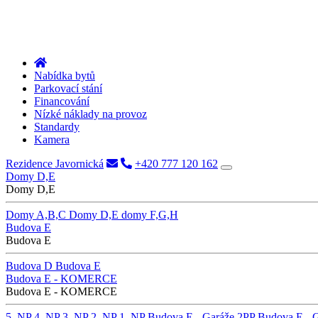
Nabídka bytů
Parkovací stání
Financování
Nízké náklady na provoz
Standardy
Kamera
Rezidence Javornická
+420 777 120 162
Domy D,E
Domy D,E
Domy A,B,C
Domy D,E
domy F,G,H
Budova E
Budova E
Budova D
Budova E
Budova E - KOMERCE
Budova E - KOMERCE
5. NP
4. NP
3. NP
2. NP
1. NP
Budova E - Garáže 2PP
Budova E - 