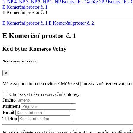
5. NP
4. NP
3. NP
2. NP
1. NP
Budova E - Garáže 2PP
Budova E - 
E Komerční prostor č. 1
E Komerční prostor č. 1
E Komerční prostor č. 1
E Komerční prostor č. 2
E Komerční prostor č. 1
Kód bytu:
Komerce
Volný
Nezávazná rezervace
×
Máte zájem o tuto nemovitost? Můžete si ji nezávazně rezervovat po
Chci zaslat návrh rezervační smlouvy
Jméno
Příjmení
Email
Telefon
Jelikož si přejete zaslat návrh rezervační smlouvy, prosím, vyplňte nás