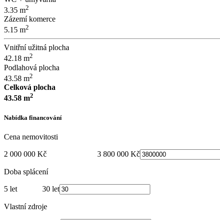
2
3.35 m
Zázemí komerce
2
5.15 m
Vnitřní užitná plocha
2
42.18 m
Podlahová plocha
2
43.58 m
Celková plocha
2
43.58 m
Nabídka financování
Cena nemovitosti
2 000 000 Kč
3 800 000 Kč
Doba splácení
5 let
30 let
Vlastní zdroje