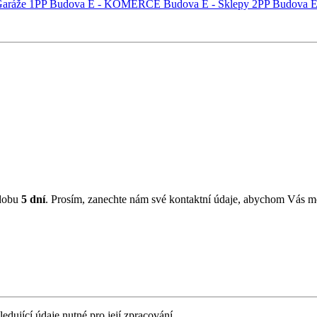
Garáže 1PP
Budova E - KOMERCE
Budova E - Sklepy 2PP
Budova E
 dobu
5 dní
. Prosím, zanechte nám své kontaktní údaje, abychom Vás mo
ledující údaje nutné pro její zpracování.